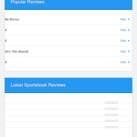
Popular Reviews
No Bonus
Visit
X
Visit
X
Visit
50% first deposit
Visit
X
Visit
Latest Sportsbook Reviews