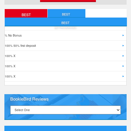
BEST
BEST
FREE BETS
DEPOSIT BONUSES
BEST
BETTING BONUSES
% No Bonus
100% 50% first deposit
100% X
100% X
100% X
BookieBird Reviews