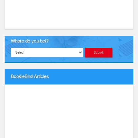
Where do you bet?
BookieBird Articles