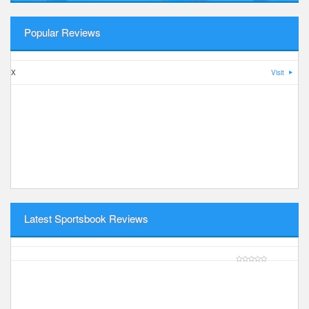
Popular Reviews
X
Visit
Latest Sportsbook Reviews