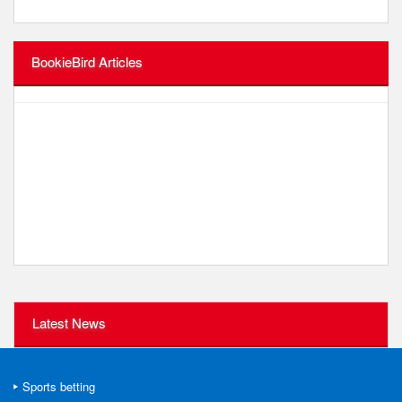
BookieBird Articles
Latest News
Sports betting