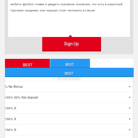
любите футбол ставки и увидеть огромное значение, что есть в азиатской
торговли гандикап, они хорошо стоит положить в списке.
Sign Up
BEST
BEST
FREE BETS
DEPOSIT BONUSES
BEST
BETTING BONUSES
% No Bonus
100% 50% first deposit
100% X
100% X
100% X