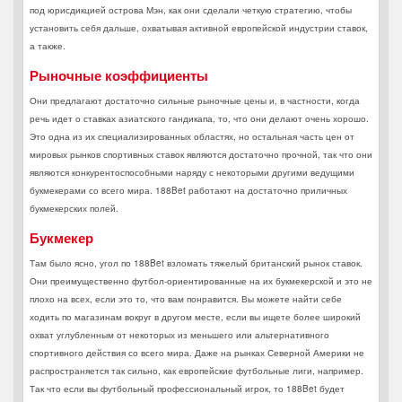
под юрисдикцией острова Мэн, как они сделали четкую стратегию, чтобы
установить себя дальше, охватывая активной европейской индустрии ставок,
а также.
Рыночные коэффициенты
Они предлагают достаточно сильные рыночные цены и, в частности, когда
речь идет о ставках азиатского гандикапа, то, что они делают очень хорошо.
Это одна из их специализированных областях, но остальная часть цен от
мировых рынков спортивных ставок являются достаточно прочной, так что они
являются конкурентоспособными наряду с некоторыми другими ведущими
букмекерами со всего мира. 188Bet работают на достаточно приличных
букмекерских полей.
Букмекер
Там было ясно, угол по 188Bet взломать тяжелый британский рынок ставок.
Они преимущественно футбол-ориентированные на их букмекерской и это не
плохо на всех, если это то, что вам понравится. Вы можете найти себе
ходить по магазинам вокруг в другом месте, если вы ищете более широкий
охват углубленным от некоторых из меньшего или альтернативного
спортивного действия со всего мира. Даже на рынках Северной Америки не
распространяется так сильно, как европейские футбольные лиги, например.
Так что если вы футбольный профессиональный игрок, то 188Bet будет