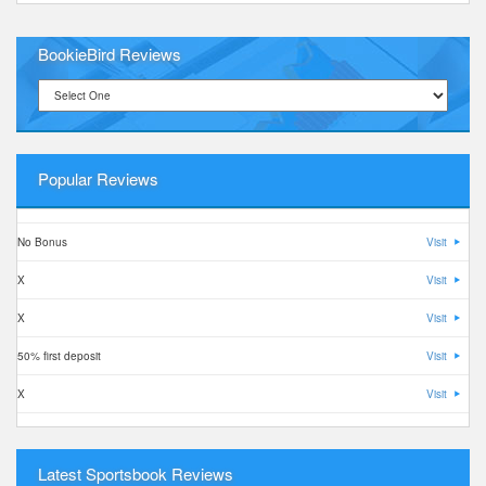
BookieBird Reviews
Popular Reviews
No Bonus
Visit
X
Visit
X
Visit
50% first deposit
Visit
X
Visit
Latest Sportsbook Reviews