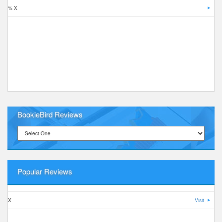
% X
BookieBird Reviews
Popular Reviews
X
Visit