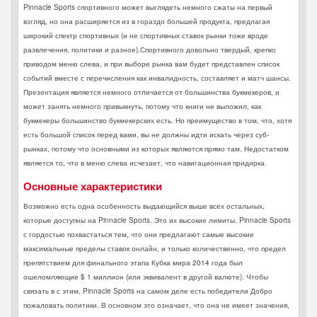
Pinnacle Sports спортивного может выглядеть немного сжаты на первый
взгляд, но она расширяется из в гораздо большей продукта, предлагая
широкий спектр спортивных (и не спортивных ставок рынки тоже вроде
развлечения, политики и разное).Спортивного довольно твердый, крепко
приводом меню слева, и при выборе рынка вам будет представлен список
событий вместе с перечисления как инвалидность, составляет и матч шансы.
Презентация является немного отличается от большинства букмекеров, и
может занять немного привыкнуть, потому что книги не выложил, как
букмекеры большинство букмекерских есть. Но преимущество в том, что, хотя
есть большой список перед вами, вы не должны идти искать через суб-
рынках, потому что основными из которых являются прямо там. Недостатком
является то, что в меню слева исчезает, что навигационная придирка.
Основные характеристики
Возможно есть одна особенность выдающийся выше всех остальных,
которые доступны на Pinnacle Sports. Это их высокие лимиты. Pinnacle Sports
с гордостью похвастаться тем, что они предлагают самые высокие
максимальные пределы ставок онлайн, и только количественно, что предел
препятствием для финального этапа Кубка мира 2014 года был
ошеломляющие $ 1 миллион (или эквивалент в другой валюте). Чтобы
связать в с этим, Pinnacle Sports на самом деле есть победители Добро
пожаловать политики. В основном это означает, что она не имеет значения,