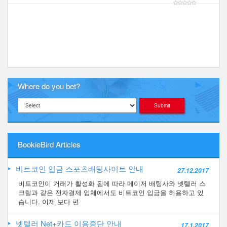
Where do you bet?
BookieBird Articles
비트코인 입금 스포츠배팅사이트 안내
27.12.2017
비트코인이 거래가 활성화 됨에 따라 메이저 배팅사와 넷텔러 스
크릴과 같은 전자결제 업체에서도 비트코인 입금을 허용하고 있
습니다. 이제 보다 편
넷텔러 Net+카드 이용중단 안내
17.1.2017