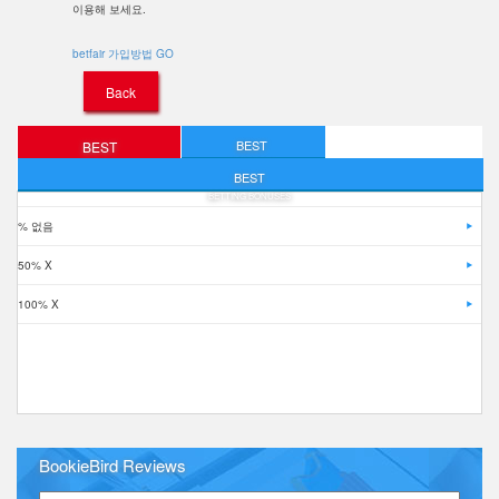
이용해 보세요.
betfair 가입방법 GO
Back
BEST
BEST
FREE BETS
DEPOSIT BONUSES
BEST
BETTING BONUSES
% 없음
50% X
100% X
BookieBird Reviews