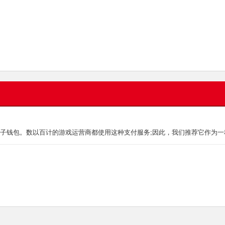
世界上最常用的电子钱包。数以百计的游戏运营商都使用这种支付服务;因此，我们推荐它