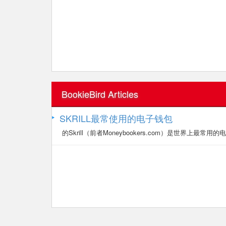
BookieBird Articles
SKRILL最常使用的电子钱包
的Skrill（前者Moneybookers.com）是