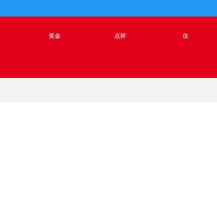
奖金
点评
住