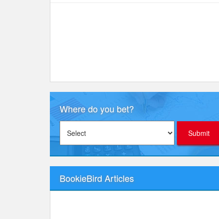
Where do you bet?
BookieBird Articles