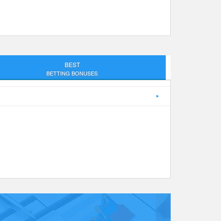
BEST
BETTING BONUSES