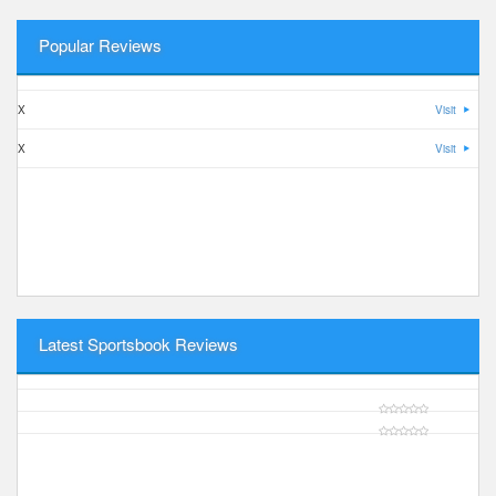
Popular Reviews
X
Visit
X
Visit
Latest Sportsbook Reviews