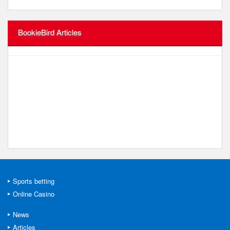
BookieBird Articles
Sports betting
Online Casino
News
Articles