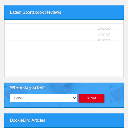
Latest Sportsbook Reviews
Where do you bet?
BookieBird Articles