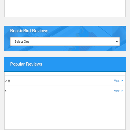
BookieBird Reviews
Popular Reviews
없음
Visit
X
Visit